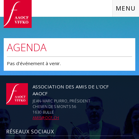
MENU
AGENDA
Pas d'événement à venir.
ASSOCIATION DES AMIS DE L’OCF
AAOCF
JEAN-MARC PURRO, PRÉSIDENT
CHEMIN DES MONTS 56
1630 BULLE
AMIS@OCF.CH
RÉSEAUX SOCIAUX