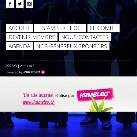
ACCUEIL
LES AMIS DE L'OCF
LE COMITÉ
DEVENIR MEMBRE
NOUS CONTACTER
AGENDA
NOS GÉNÉREUX SPONSORS
2026 © | Amis ocf
Création
site
Internet
Création de site internet